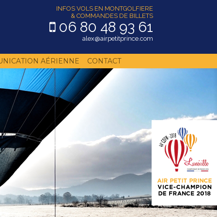
INFOS VOLS EN MONTGOLFIERE
& COMMANDES DE BILLETS
06 80 48 93 61
alex@airpetitprince.com
NICATION AÉRIENNE
CONTACT